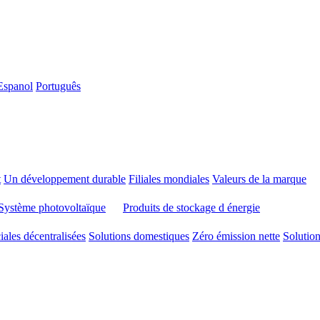
Espanol
Português
t
Un développement durable
Filiales mondiales
Valeurs de la marque
Système photovoltaïque
Produits de stockage d énergie
ales décentralisées
Solutions domestiques
Zéro émission nette
Solutio