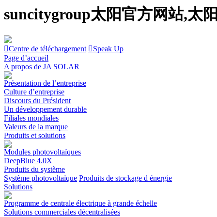
suncitygroup太阳官方网
Centre de téléchargement
Speak Up
Page d’accueil
A propos de JA SOLAR
Présentation de l’entreprise
Culture d’entreprise
Discours du Président
Un développement durable
Filiales mondiales
Valeurs de la marque
Produits et solutions
Modules photovoltaïques
DeepBlue 4.0X
Produits du système
Système photovoltaïque
Produits de stockage d énergie
Solutions
Programme de centrale électrique à grande échelle
Solutions commerciales décentralisées