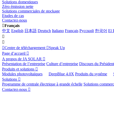
Solutions domestiques
Zéro émission nette
Solutions commerciales de stockage
Etudes de cas
Contactez-nous
Français
中文
English
日本語
Deutsch
Italiano
Français
Pусский
한국어
El 
Centre de téléchargement
Speak Up
Page d’accueil
A propos de JA SOLAR
Présentation de l’entreprise
Culture d’entreprise
Discours du Présiden
Produits et solutions
Modules photovoltaïques
DeepBlue 4.0X
Produits du système
Solutions
Programme de centrale électrique à grande échelle
Solutions commerci
Contactez-nous