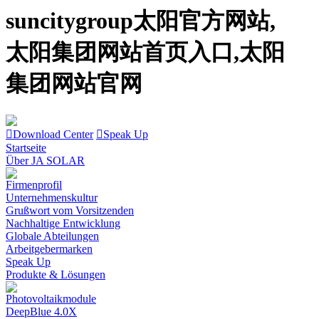
suncitygroup太阳官方网站,
太阳集团网站首页入口,太阳
集团网站官网
Download Center
Speak Up
Startseite
Über JA SOLAR
Firmenprofil
Unternehmenskultur
Grußwort vom Vorsitzenden
Nachhaltige Entwicklung
Globale Abteilungen
Arbeitgebermarken
Speak Up
Produkte & Lösungen
Photovoltaikmodule
DeepBlue 4.0X