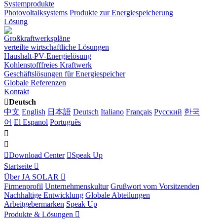
Systemprodukte
Photovoltaiksystems
Produkte zur Energiespeicherung
Lösung
Großkraftwerkspläne
verteilte wirtschaftliche Lösungen
Haushalt-PV-Energielösung
Kohlenstofffreies Kraftwerk
Geschäftslösungen für Energiespeicher
Globale Referenzen
Kontakt
Deutsch
中文
English
日本語
Deutsch
Italiano
Français
Pусский
한국
어
El Espanol
Português
Download Center
Speak Up
Startseite
Über JA SOLAR
Firmenprofil
Unternehmenskultur
Grußwort vom Vorsitzenden
Nachhaltige Entwicklung
Globale Abteilungen
Arbeitgebermarken
Speak Up
Produkte & Lösungen