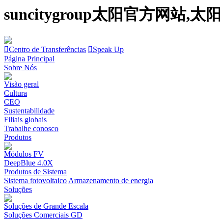
suncitygroup太阳官方网
Centro de Transferências
Speak Up
Página Principal
Sobre Nós
Visão geral
Cultura
CEO
Sustentabilidade
Filiais globais
Trabalhe conosco
Produtos
Módulos FV
DeepBlue 4.0X
Produtos de Sistema
Sistema fotovoltaico
Armazenamento de energia
Soluções
Soluções de Grande Escala
Soluções Comerciais GD