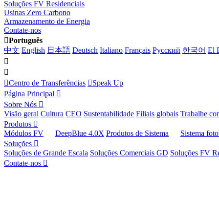
Soluções FV Residenciais
Usinas Zero Carbono
Armazenamento de Energia
Contate-nos
Português
中文
English
日本語
Deutsch
Italiano
Français
Pусский
한국어
El 
Centro de Transferências
Speak Up
Página Principal
Sobre Nós
Visão geral
Cultura
CEO
Sustentabilidade
Filiais globais
Trabalhe co
Produtos
Módulos FV
DeepBlue 4.0X
Produtos de Sistema
Sistema foto
Soluções
Soluções de Grande Escala
Soluções Comerciais GD
Soluções FV Re
Contate-nos